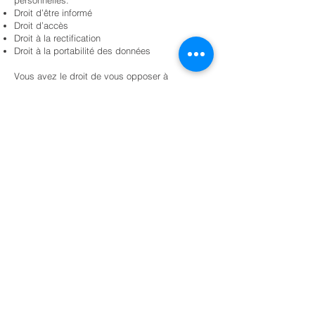
personnelles:
Droit d’être informé
Droit d’accès
Droit à la rectification
Droit à la portabilité des données
Vous avez le droit de vous opposer à
l’utilisation de vos données et de les retirer.
Pour exercer ces droits, contactez notre
responsable de la protection des données
personnelles :
Responsable de la protection des
renseignements personnels : Annabel
Gagnon
Adresse:
1420 A de Coulomb
Boucherville, Qc J4B 7k2
18 janvier 2024
Courriel:
annabel@g2acoustique.com
Tél. : ️(450) 600-3900
Droit d’accès et de rectification
Vous pouvez consulter, modifier ou supprimer
vos données. Pour ce faire, utilisez les